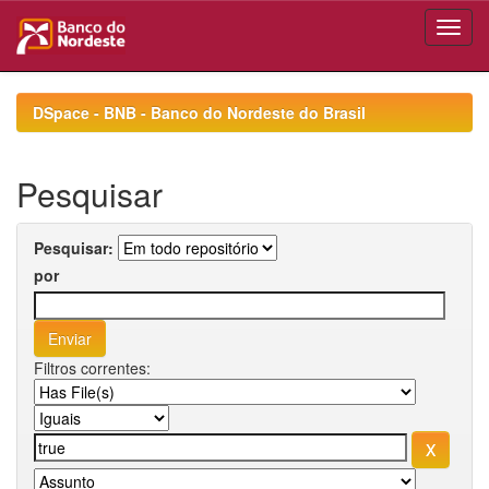
Skip
navigation
DSpace - BNB - Banco do Nordeste do Brasil
Pesquisar
Pesquisar:
por
Filtros correntes: