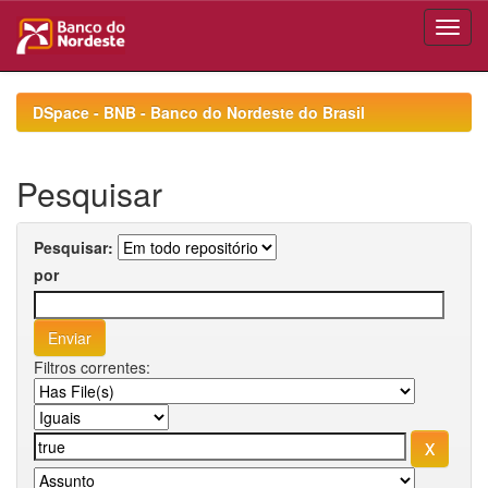
Skip
navigation
DSpace - BNB - Banco do Nordeste do Brasil
Pesquisar
Pesquisar:
por
Filtros correntes: