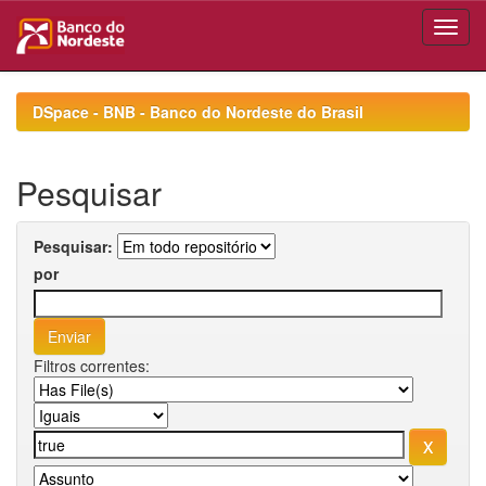
Skip
navigation
DSpace - BNB - Banco do Nordeste do Brasil
Pesquisar
Pesquisar:
por
Filtros correntes: