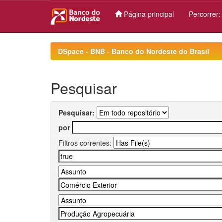
Página principal
Percorrer
Skip
navigation
DSpace - BNB - Banco do Nordeste do Brasil
Pesquisar
Pesquisar:
por
Filtros correntes: