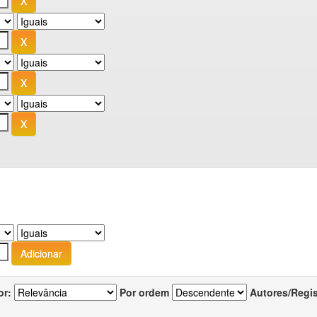
or:
Por ordem
Autores/Regi