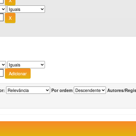
or:
Por ordem
Autores/Regi