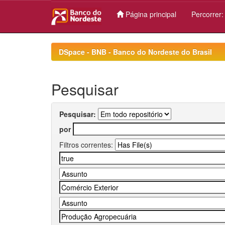
Página principal
Percorrer
Skip
navigation
DSpace - BNB - Banco do Nordeste do Brasil
Pesquisar
Pesquisar:
por
Filtros correntes: