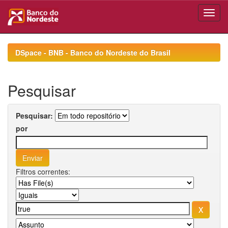
Skip
navigation
DSpace - BNB - Banco do Nordeste do Brasil
Pesquisar
Pesquisar:
por
Filtros correntes: