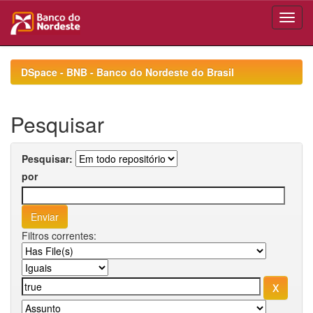
Skip
navigation
DSpace - BNB - Banco do Nordeste do Brasil
Pesquisar
Pesquisar:
por
Filtros correntes: