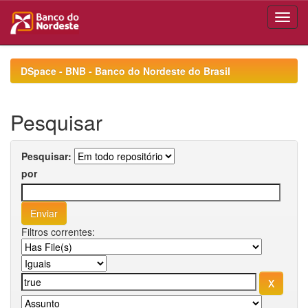
Skip
navigation
DSpace - BNB - Banco do Nordeste do Brasil
Pesquisar
Pesquisar:
por
Filtros correntes: