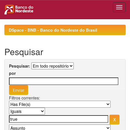
Skip
navigation
DSpace - BNB - Banco do Nordeste do Brasil
Pesquisar
Pesquisar:
por
Filtros correntes: