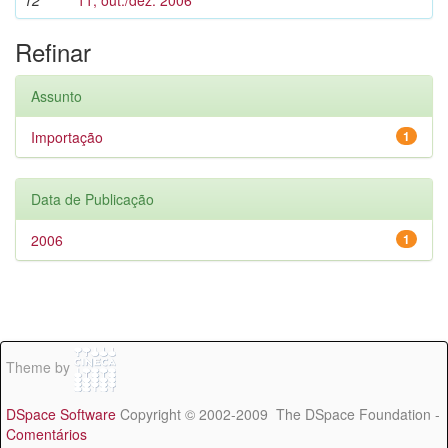
12
11, out./dez. 2006
Refinar
Assunto
Importação
1
Data de Publicação
2006
1
Theme by
DSpace Software
Copyright © 2002-2009 The DSpace Foundation -
Comentários