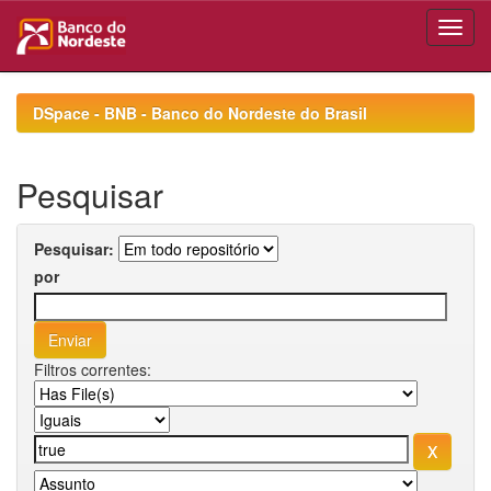
Skip
navigation
DSpace - BNB - Banco do Nordeste do Brasil
Pesquisar
Pesquisar:
por
Filtros correntes: