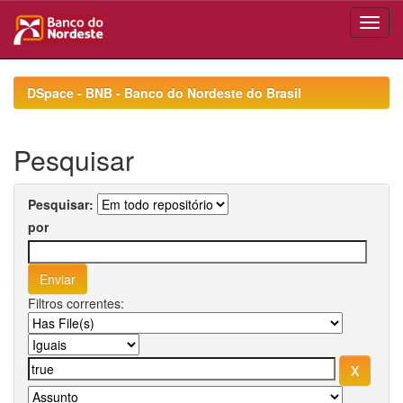
Skip
navigation
DSpace - BNB - Banco do Nordeste do Brasil
Pesquisar
Pesquisar:
por
Filtros correntes: