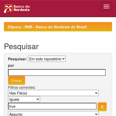
Skip
navigation
DSpace - BNB - Banco do Nordeste do Brasil
Pesquisar
Pesquisar:
por
Filtros correntes: