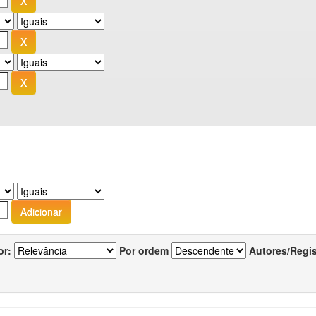
or:
Por ordem
Autores/Regi