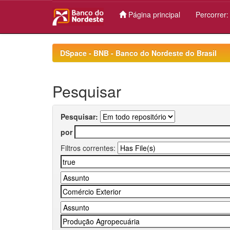
Página principal
Percorrer
Skip
navigation
DSpace - BNB - Banco do Nordeste do Brasil
Pesquisar
Pesquisar:
por
Filtros correntes: