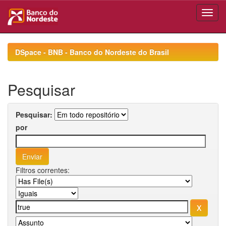
Skip
navigation
DSpace - BNB - Banco do Nordeste do Brasil
Pesquisar
Pesquisar:
por
Filtros correntes: