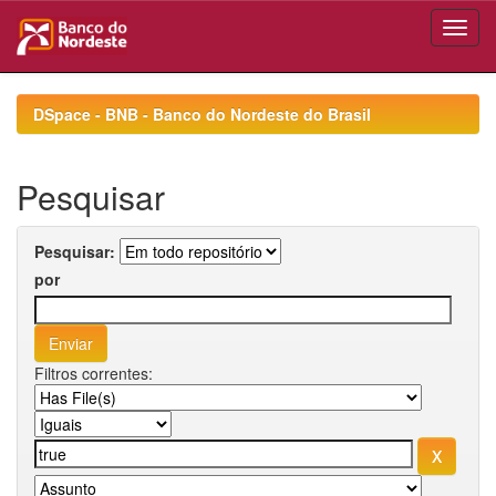
Skip
navigation
DSpace - BNB - Banco do Nordeste do Brasil
Pesquisar
Pesquisar:
por
Filtros correntes: