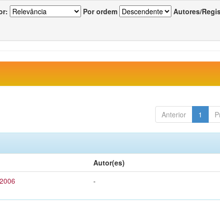
or:
Por ordem
Autores/Regi
Anterior
1
P
Autor(es)
 2006
-