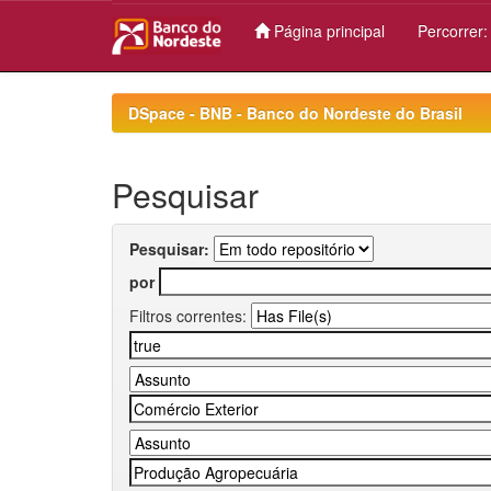
Página principal
Percorrer
Skip
navigation
DSpace - BNB - Banco do Nordeste do Brasil
Pesquisar
Pesquisar:
por
Filtros correntes: