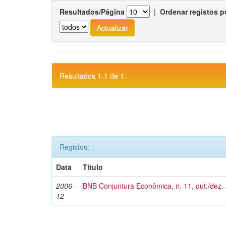
Resultados/Página
|
Ordenar registos p
Resultados 1-1 de 1.
Registos:
Data
Título
2006-
BNB Conjuntura Econômica, n. 11, out./dez.
12