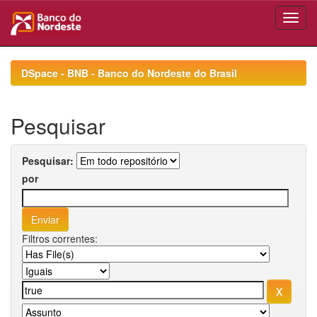
Skip
navigation
DSpace - BNB - Banco do Nordeste do Brasil
Pesquisar
Pesquisar:
por
Filtros correntes: