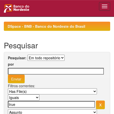
Skip
navigation
DSpace - BNB - Banco do Nordeste do Brasil
Pesquisar
Pesquisar:
por
Filtros correntes: