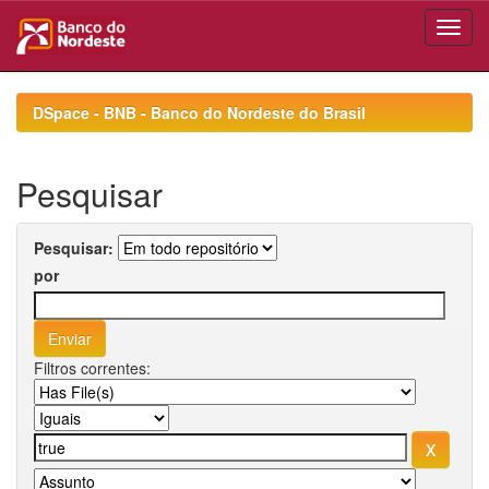
Skip
navigation
DSpace - BNB - Banco do Nordeste do Brasil
Pesquisar
Pesquisar:
por
Filtros correntes: