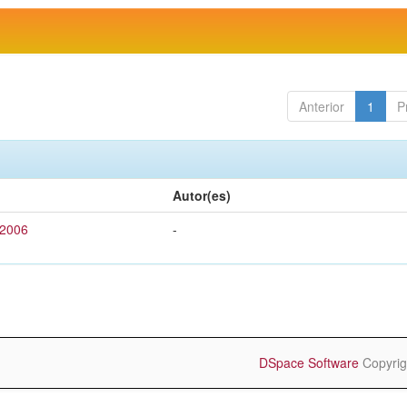
Anterior
1
P
Autor(es)
 2006
-
DSpace Software
Copyrig