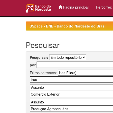
Página principal
Percorrer
Skip
navigation
DSpace - BNB - Banco do Nordeste do Brasil
Pesquisar
Pesquisar:
por
Filtros correntes: