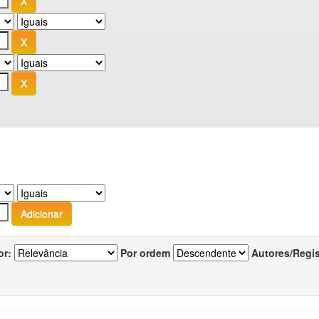
or:
Por ordem
Autores/Regi