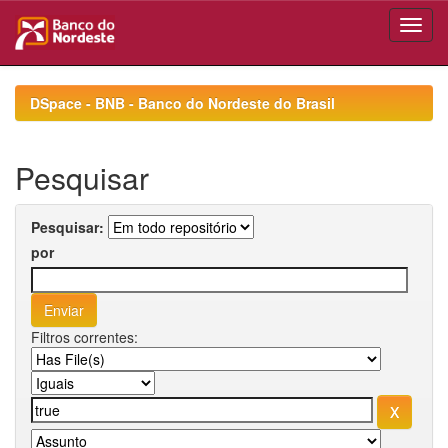
Skip
navigation
DSpace - BNB - Banco do Nordeste do Brasil
Pesquisar
Pesquisar:
por
Filtros correntes: