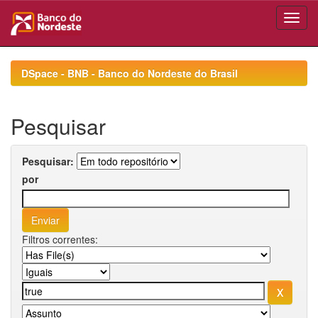
Skip
navigation
DSpace - BNB - Banco do Nordeste do Brasil
Pesquisar
Pesquisar:
por
Filtros correntes: