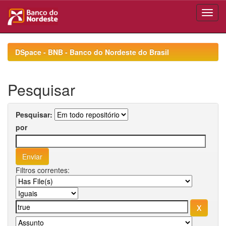
Skip
navigation
DSpace - BNB - Banco do Nordeste do Brasil
Pesquisar
Pesquisar:
por
Filtros correntes: