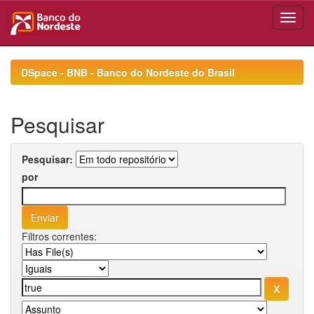
Skip
navigation
DSpace - BNB - Banco do Nordeste do Brasil
Pesquisar
Pesquisar:
por
Filtros correntes: