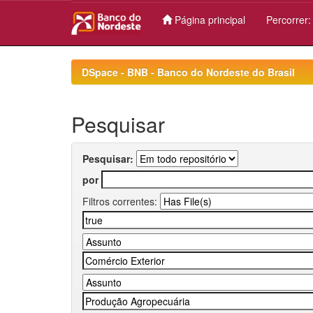
Página principal
Percorrer
Skip
navigation
DSpace - BNB - Banco do Nordeste do Brasil
Pesquisar
Pesquisar:
por
Filtros correntes: