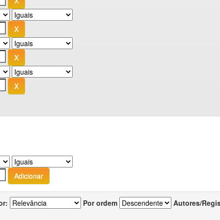
or:
Por ordem
Autores/Regi