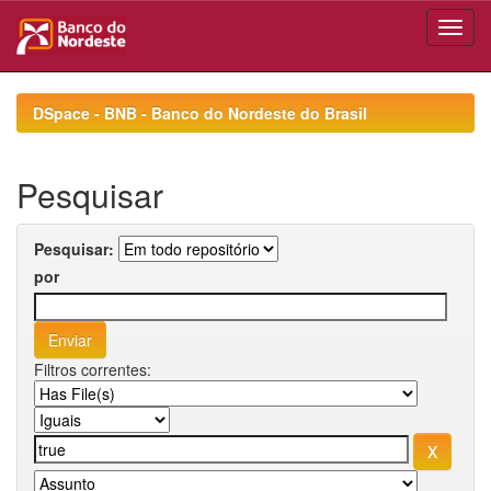
Skip
navigation
DSpace - BNB - Banco do Nordeste do Brasil
Pesquisar
Pesquisar:
por
Filtros correntes: