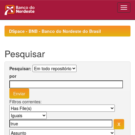
Skip
navigation
DSpace - BNB - Banco do Nordeste do Brasil
Pesquisar
Pesquisar:
por
Filtros correntes: