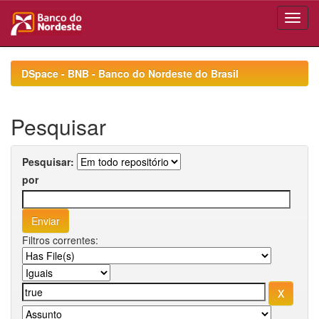
Skip
navigation
DSpace - BNB - Banco do Nordeste do Brasil
Pesquisar
Pesquisar:
por
Filtros correntes: