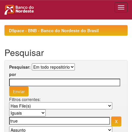
Skip
navigation
DSpace - BNB - Banco do Nordeste do Brasil
Pesquisar
Pesquisar:
por
Filtros correntes: