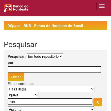
Skip
navigation
DSpace - BNB - Banco do Nordeste do Brasil
Pesquisar
Pesquisar:
por
Filtros correntes: