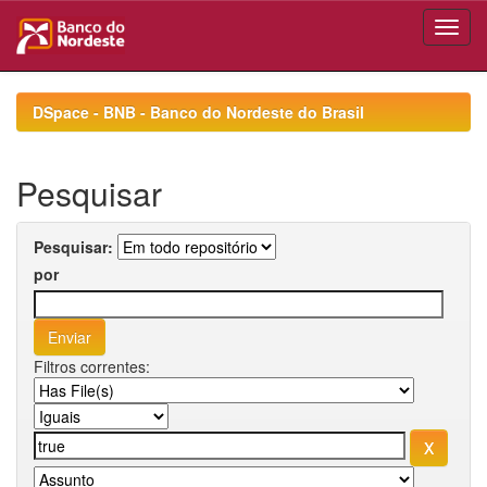
Skip
navigation
DSpace - BNB - Banco do Nordeste do Brasil
Pesquisar
Pesquisar:
por
Filtros correntes: