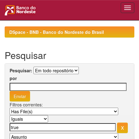
Skip
navigation
DSpace - BNB - Banco do Nordeste do Brasil
Pesquisar
Pesquisar:
por
Filtros correntes: