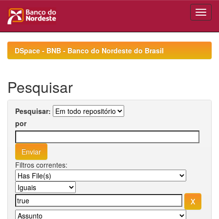
Skip
navigation
DSpace - BNB - Banco do Nordeste do Brasil
Pesquisar
Pesquisar:
por
Filtros correntes: