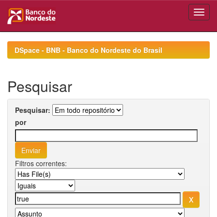
Skip
navigation
DSpace - BNB - Banco do Nordeste do Brasil
Pesquisar
Pesquisar:
por
Filtros correntes: