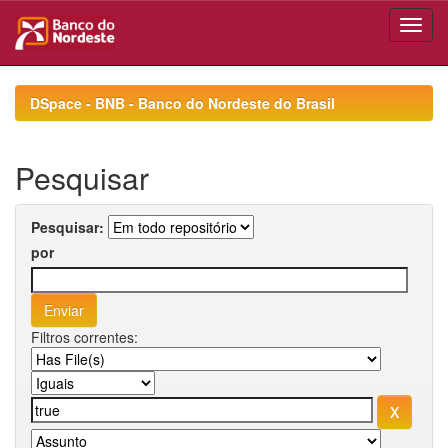
Skip
navigation
DSpace - BNB - Banco do Nordeste do Brasil
Pesquisar
Pesquisar:
por
Filtros correntes: