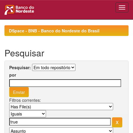
Skip
navigation
DSpace - BNB - Banco do Nordeste do Brasil
Pesquisar
Pesquisar:
por
Filtros correntes: