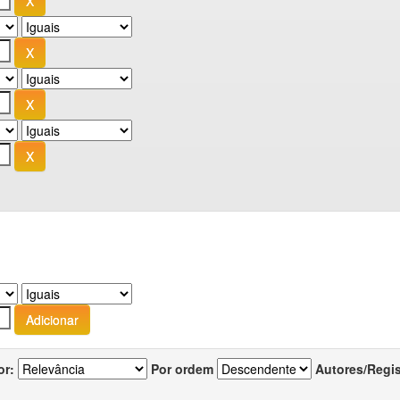
or:
Por ordem
Autores/Regi