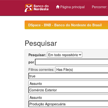
Página principal
Percorrer
Skip
navigation
DSpace - BNB - Banco do Nordeste do Brasil
Pesquisar
Pesquisar:
por
Filtros correntes: