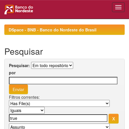
Skip
navigation
DSpace - BNB - Banco do Nordeste do Brasil
Pesquisar
Pesquisar:
por
Filtros correntes: