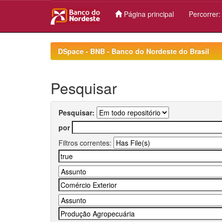
Página principal
Percorrer
Skip
navigation
DSpace - BNB - Banco do Nordeste do Brasil
Pesquisar
Pesquisar:
por
Filtros correntes: