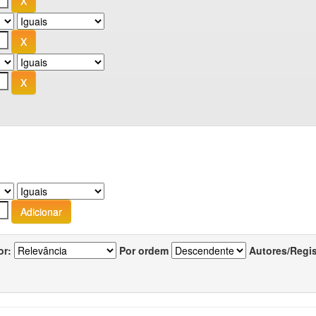
or:
Por ordem
Autores/Regi