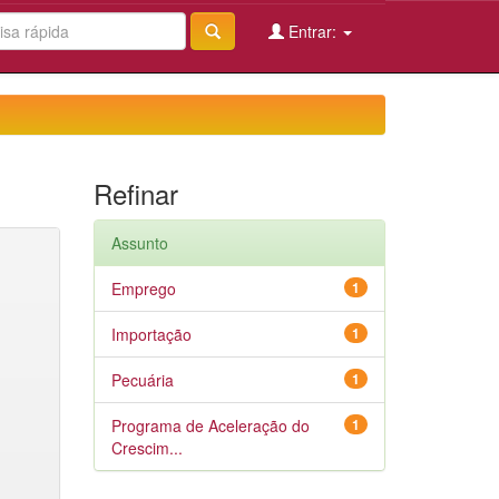
Entrar:
Refinar
Assunto
Emprego
1
Importação
1
Pecuária
1
Programa de Aceleração do
1
Crescim...