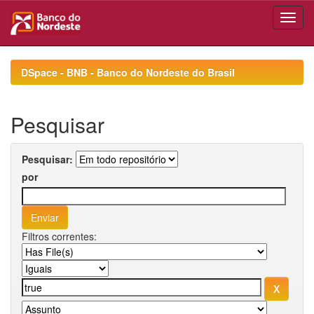
Skip
navigation
DSpace - BNB - Banco do Nordeste do Brasil
Pesquisar
Pesquisar:
por
Filtros correntes: