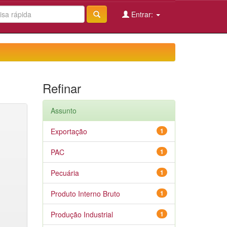
Entrar:
Refinar
Assunto
Exportação
1
PAC
1
Pecuária
1
Produto Interno Bruto
1
Produção Industrial
1