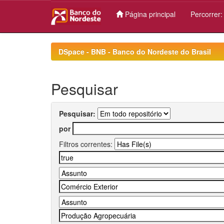
Página principal
Percorrer
Skip
navigation
DSpace - BNB - Banco do Nordeste do Brasil
Pesquisar
Pesquisar:
por
Filtros correntes: