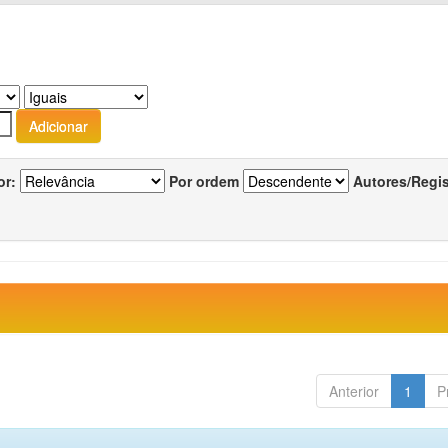
or:
Por ordem
Autores/Regi
Anterior
1
P