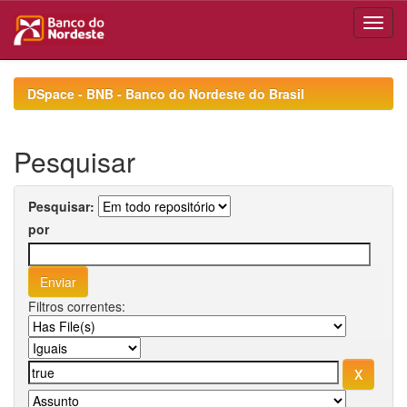
Skip
navigation
DSpace - BNB - Banco do Nordeste do Brasil
Pesquisar
Pesquisar:
por
Filtros correntes: