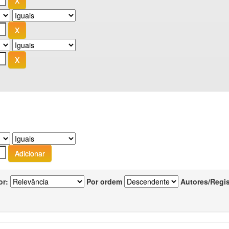
or:
Por ordem
Autores/Regi