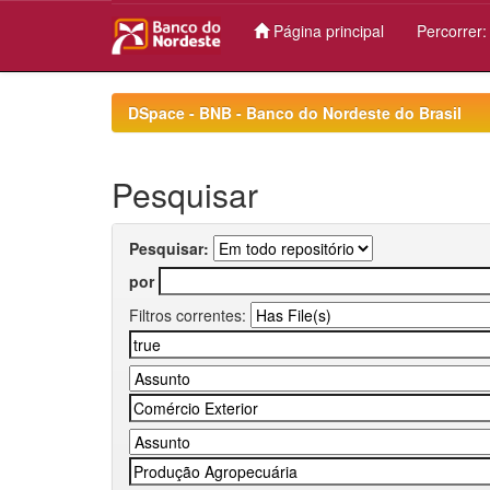
Página principal
Percorrer
Skip
navigation
DSpace - BNB - Banco do Nordeste do Brasil
Pesquisar
Pesquisar:
por
Filtros correntes: