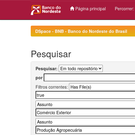
Página principal
Percorrer
Skip
navigation
DSpace - BNB - Banco do Nordeste do Brasil
Pesquisar
Pesquisar:
por
Filtros correntes: