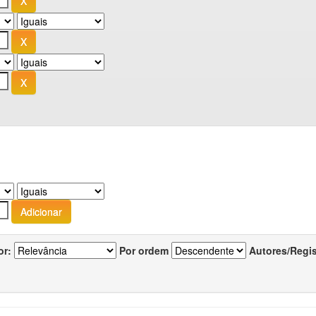
or:
Por ordem
Autores/Regi