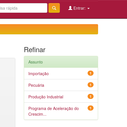
Entrar:
Refinar
Assunto
Importação
1
Pecuária
1
Produção Industrial
1
Programa de Aceleração do
1
Crescim...