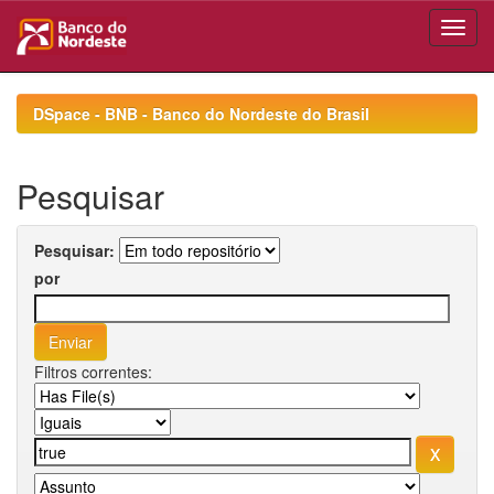
Skip
navigation
DSpace - BNB - Banco do Nordeste do Brasil
Pesquisar
Pesquisar:
por
Filtros correntes: