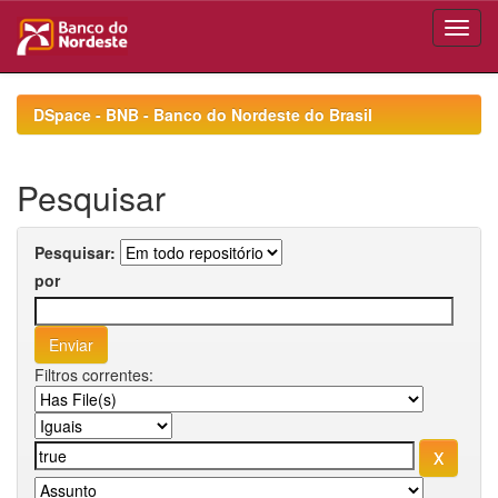
Skip
navigation
DSpace - BNB - Banco do Nordeste do Brasil
Pesquisar
Pesquisar:
por
Filtros correntes: