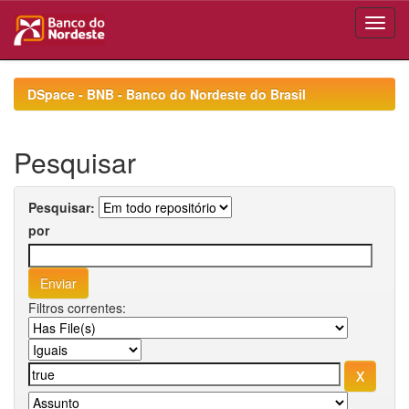
Skip
navigation
DSpace - BNB - Banco do Nordeste do Brasil
Pesquisar
Pesquisar:
por
Filtros correntes: