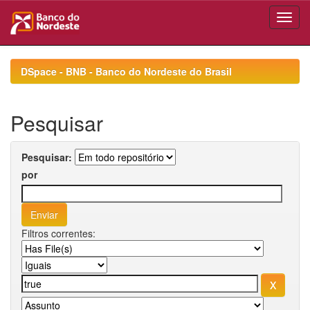
Skip
navigation
DSpace - BNB - Banco do Nordeste do Brasil
Pesquisar
Pesquisar:
por
Filtros correntes: