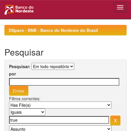
Skip
navigation
DSpace - BNB - Banco do Nordeste do Brasil
Pesquisar
Pesquisar:
por
Filtros correntes: