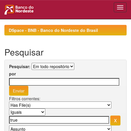
Skip
navigation
DSpace - BNB - Banco do Nordeste do Brasil
Pesquisar
Pesquisar:
por
Filtros correntes: